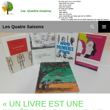
Aller
au
contenu
Recherche
Les Quatre Saisons
MENU
PRINCI
« UN LIVRE EST UNE