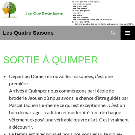
Aller
au
contenu
Recherche
Les Quatre Saisons
MENU
PRINCI
SORTIE À QUIMPER
Départ au Dôme, retrouvailles masquées, c’est une
première.
Arrivés à Quimper nous commençons par l’école de
broderie Jaouen où nous avons la chance d’être guidés par
Pascal Jaouen lui-même ce qui est exceptionnel. C’est un
bon démarrage ; tradition et modernité font de chaque
vêtement exposé une véritable œuvre d’art. C’est vraiment
à découvrir.
Le temps est avec nous et nous pouvons ensuite pique-