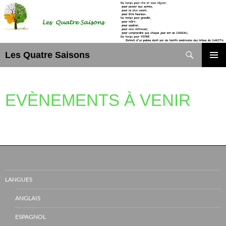
Aller
au
contenu
Recherche
Les Quatre Saisons
MENU
PRINCI
EVÈNEMENTS À VENIR
LANGUES
ANGLAIS
ESPAGNOL