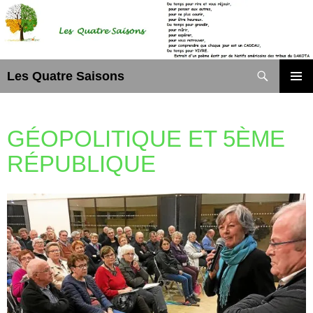
Aller
au
contenu
Recherche
Les Quatre Saisons
MENU
PRINCI
GÉOPOLITIQUE ET 5ÈME
RÉPUBLIQUE