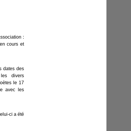
association :
e en cours et
es dates des
les divers
oètes le 17
re avec les
lui-ci a été