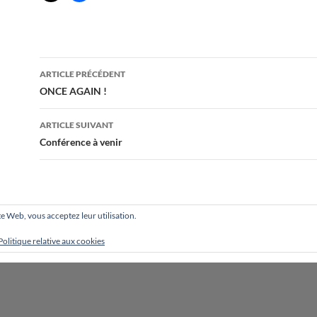
Navigation
ARTICLE PRÉCÉDENT
Des
ONCE AGAIN !
Articles
ARTICLE SUIVANT
Conférence à venir
site Web, vous acceptez leur utilisation.
Politique relative aux cookies