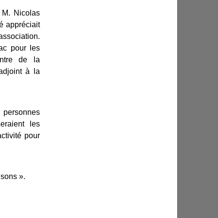
, M. Nicolas
é appréciait
association.
Gac pour les
ntre de la
djoint à la
 personnes
eraient les
tivité pour
isons ».