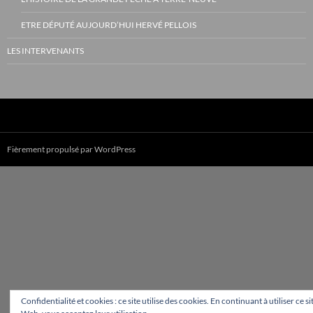
ETRE DÉPUTÉ AUJOURD’HUI HERVÉ PELLOIS
LES INTERVENANTS
Fièrement propulsé par WordPress
Confidentialité et cookies : ce site utilise des cookies. En continuant à utiliser ce si