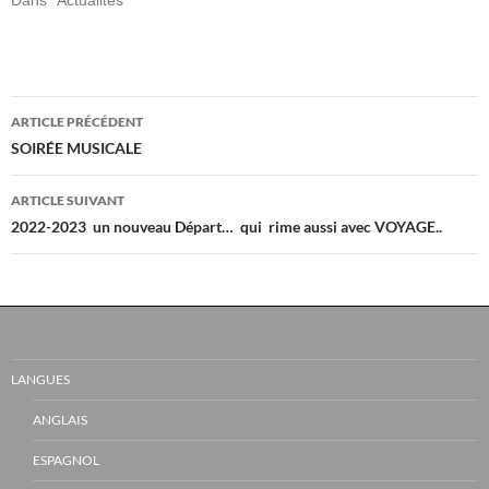
Dans "Actualités"
Navigation
ARTICLE PRÉCÉDENT
Des
SOIRÉE MUSICALE
Articles
ARTICLE SUIVANT
2022-2023 un nouveau Départ… qui rime aussi avec VOYAGE..
LANGUES
ANGLAIS
ESPAGNOL