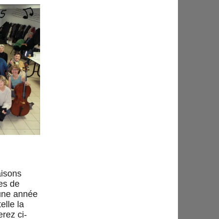
aisons
es de
 une année
elle la
rez ci-