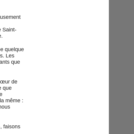
reusement
e Saint-
e.
ée quelque
rs. Les
nants que
 cœur de
ve que
e
 la même :
 nous
, faisons