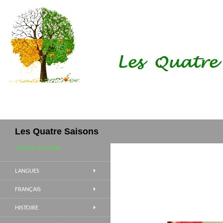
Aller
au
contenu
Recherche
Les Quatre Saisons
Culture et Loisirs
LANGUES
FRANÇAIS
HISTOIRE