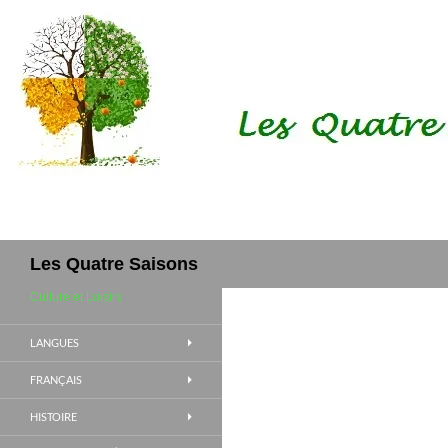
Aller
au
contenu
Recherche
Les Quatre Saisons
Culture et Loisirs
LANGUES
FRANÇAIS
HISTOIRE