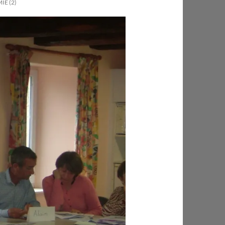
E (2)