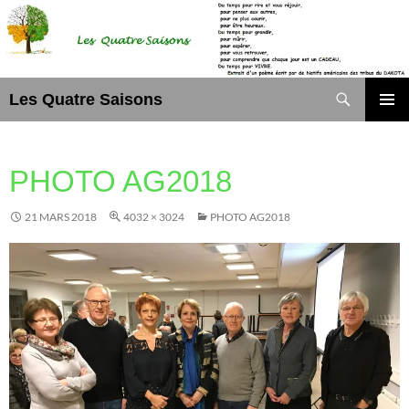
Aller
au
contenu
Recherche
Les Quatre Saisons
MENU
PRINCI
PHOTO AG2018
21 MARS 2018
4032 × 3024
PHOTO AG2018