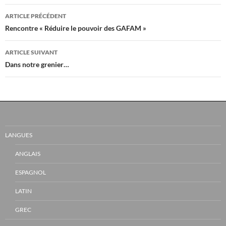
Navigation
ARTICLE PRÉCÉDENT
Des
Rencontre « Réduire le pouvoir des GAFAM »
Articles
ARTICLE SUIVANT
Dans notre grenier…
LANGUES
ANGLAIS
ESPAGNOL
LATIN
GREC