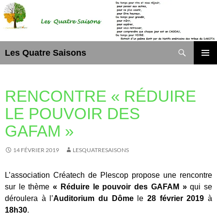
Aller
au
contenu
Recherche
Les Quatre Saisons
MENU
PRINCI
RENCONTRE « RÉDUIRE
LE POUVOIR DES
GAFAM »
14 FÉVRIER 2019
LESQUATRESAISONS
L’association Créatech de Plescop propose une rencontre
sur le thème
« Réduire le pouvoir des GAFAM »
qui se
déroulera à
l’
Auditorium du Dôme
le
28 février 2019
à
18h30
.